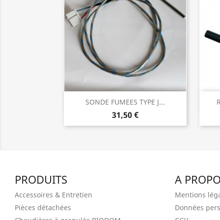
Aperçu rapide

SONDE FUMEES TYPE J...
31,50 €
PRODUITS
A PROP
Accessoires & Entretien
Mentions lég
Pièces détachées
Données pers