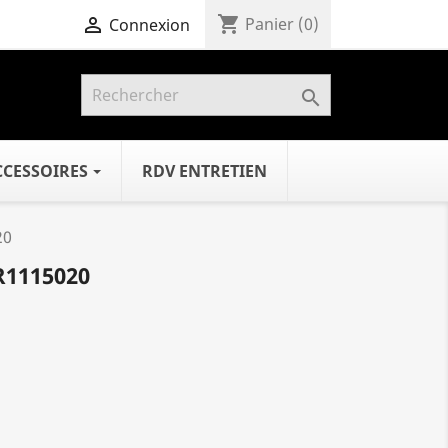
shopping_cart

Panier
(0)
Connexion

CCESSOIRES
RDV ENTRETIEN
20
1115020