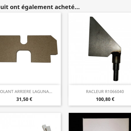
duit ont également acheté...
Aperçu rapide
Aperçu rapide


SOLANT ARRIERE LAGUNA...
RACLEUR R1066040
31,50 €
100,80 €