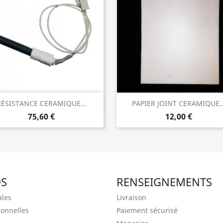
Aperçu rapide
Aperçu rapide


RÉSISTANCE CERAMIQUE...
PAPIER JOINT CERAMIQUE..
75,60 €
12,00 €
OS
RENSEIGNEMENTS
ales
Livraison
onnelles
Paiement sécurisé