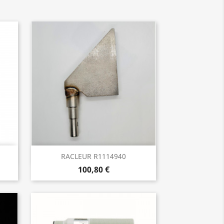
Aperçu rapide

RACLEUR R1114940
100,80 €