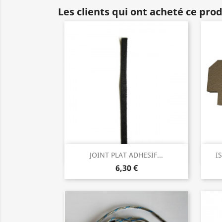
Les clients qui ont acheté ce pro
Aperçu rapide

JOINT PLAT ADHESIF...
I
6,30 €