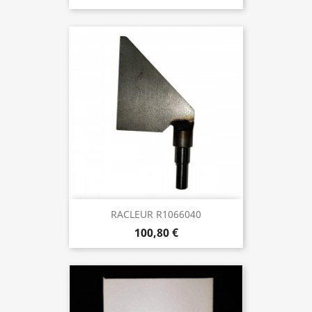
RACLEUR R1066040
100,80 €