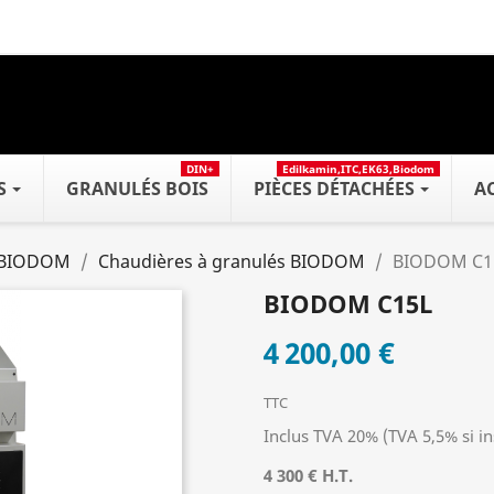
DIN+
Edilkamin,ITC,EK63,Biodom
S
GRANULÉS BOIS
PIÈCES DÉTACHÉES
A
BIODOM
Chaudières à granulés BIODOM
BIODOM C1
BIODOM C15L
4 200,00 €
TTC
Inclus TVA 20% (TVA 5,5% si in
4 300 € H.T.