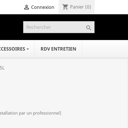
shopping_cart

Panier
(0)
Connexion

CCESSOIRES
RDV ENTRETIEN
5L
stallation par un professionnel)