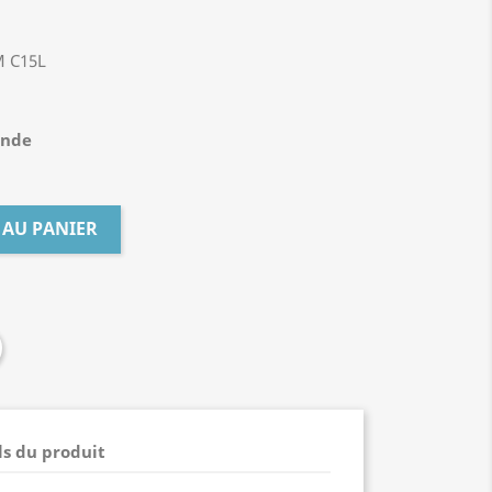
M C15L
ande
 AU PANIER
ls du produit