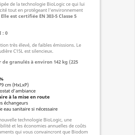
ée de la technologie BioLogic ce qui lui
cité tout en protégeant l'environnement
.
Elle est certifiée EN 303-5 Classe 5
 : 0
n très élevé, de faibles émissions. Le
dière C15L est silencieux.
r de granulés à environ 142 kg (225
8%
79 cm (HxLxP)
ostat d'ambiance
aire à la mise en route
es échangeurs
 eau sanitaire si nécessaire
ouvelle technologie BioLogic, une
bilité et les économies annuelles de coûts
guments qui vous convaincront que Biodom