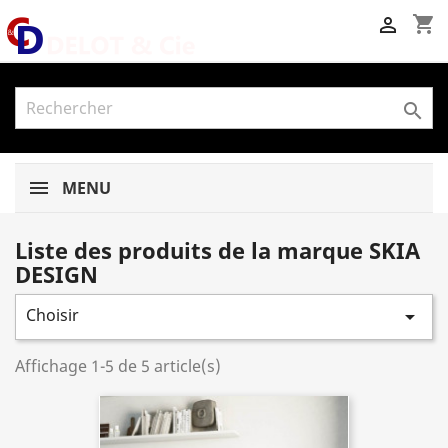
shopping_cart


MENU
Liste des produits de la marque SKIA
DESIGN
Choisir

Affichage 1-5 de 5 article(s)